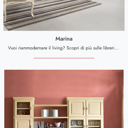
Marina
Vuoi riammodernare il living? Scopri di più sulle librerie classiche sospese e arreda i tuoi locali con il modello Marina.