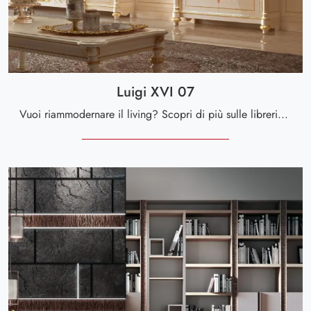
Luigi XVI 07
Vuoi riammodernare il living? Scopri di più sulle librerie classiche a muro e arreda i tuoi locali con il modello Luigi XVI 07.