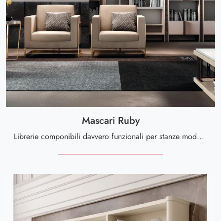
Mascari Ruby
Librerie componibili davvero funzionali per stanze moderne: scopri di più sul modello Mascari Ruby del brand Valderamobili!