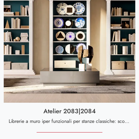
Atelier 2083|2084
Librerie a muro iper funzionali per stanze classiche: scopri di più sul modello Atelier 2083|2084 della firma Andrea Fanfani!