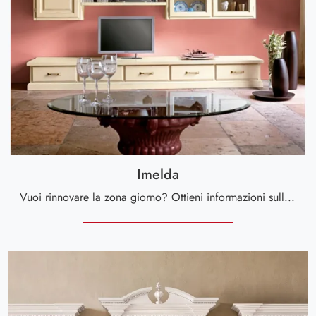
Imelda
Vuoi rinnovare la zona giorno? Ottieni informazioni sulle librerie classiche sospese e arreda i tuoi spazi con il modello Imelda.