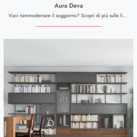
Aura Deva
Vuoi riammodernare il soggiorno? Scopri di più sulle librerie moderne componibili e arreda i tuoi locali con il modello Aura Deva.