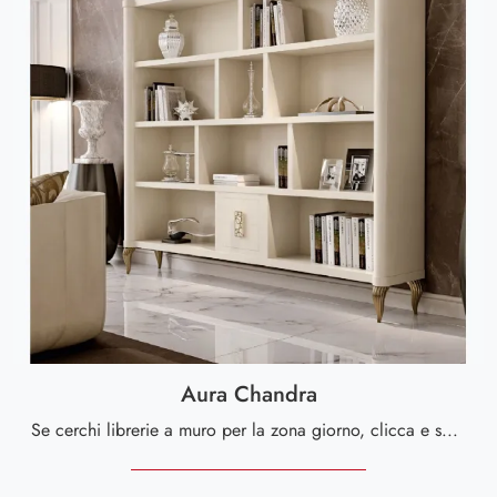
Aura Chandra
Se cerchi librerie a muro per la zona giorno, clicca e scopri le nostre soluzioni design: il modello Aura Chandra Valderamobili ti aspetta!