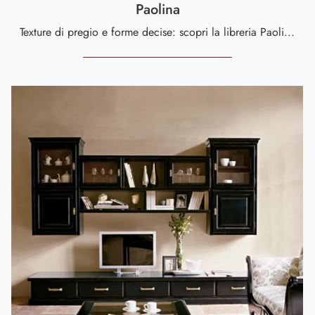
Paolina
Texture di pregio e forme decise: scopri la libreria Paolina di Tonin Casa tra le più esclusive Librerie classiche a muro.