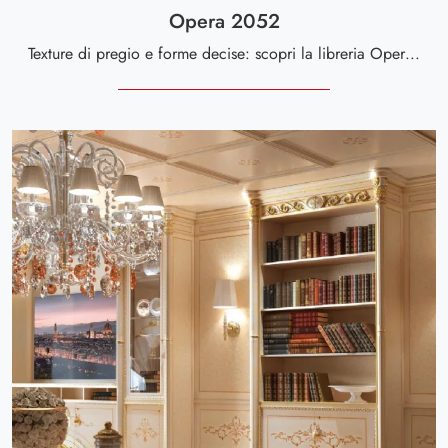
Opera 2052
Texture di pregio e forme decise: scopri la libreria Opera 2052 di Andrea Fanfani tra le più belle Librerie classiche a muro.