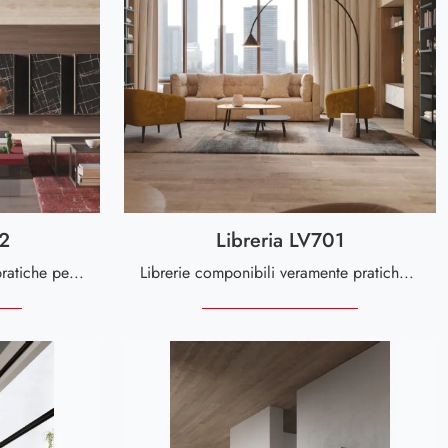
02
Libreria LV701
Librerie divisorie veramente pratiche per stanze moderne: ottieni informazioni sul modello Libreria LV702 della marca Giessegi!
Librerie componibili veramente pratiche per stanze moderne: scopri di più sul modello Libreria LV701 del brand Giessegi!