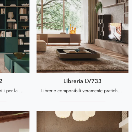
2
Libreria LV733
Se desideri librerie componibili per la zona giorno, clicca e scopri le nostre soluzioni moderne: il modello Libreria LV712 Giessegi ti attende!
Librerie componibili veramente pratiche per stanze moderne: scopri di più sul modello Libreria LV733 dell'azienda Giessegi!