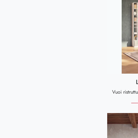
Messina
74
Palmi
85
Reggio Calabria
67
Siderno
66