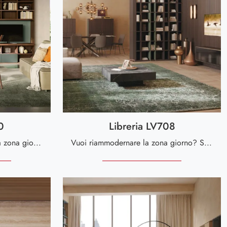
0
Libreria LV708
Se vuoi librerie a muro per la zona giorno, clicca e scopri le nostre soluzioni moderne: il modello Libreria LV710 Giessegi ti sta aspettando!
Vuoi riammodernare la zona giorno? Scopri di più sulle librerie moderne divisorie e arreda i tuoi spazi con il modello Libreria LV708.