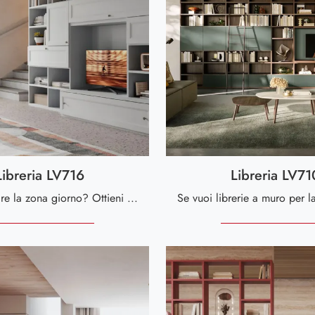
Libreria LV716
Libreria LV71
Vuoi rinnovare la zona giorno? Ottieni informazioni sulle librerie classiche a muro e arreda i tuoi interni con il modello Libreria LV716.