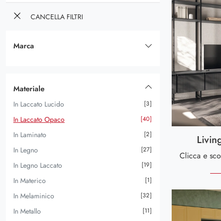
CANCELLA FILTRI
Marca
Andrea Fanfani
4
Arredoclassic
1
Materiale
Giessegi
21
In Laccato Lucido
3
Le Fablier
20
In Laccato Opaco
40
Scavolini
14
In Laminato
2
Tomasella
33
Livin
In Legno
27
Tonin Casa
30
In Legno Laccato
19
Valderamobili
9
In Materico
1
Voltan
7
In Melaminico
32
In Metallo
11