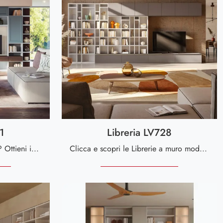
1
Libreria LV728
Vuoi riammodernare il living? Ottieni informazioni sulle librerie classiche a muro e arreda i tuoi spazi con il modello Libreria LV731.
Clicca e scopri le Librerie a muro moderne! Il modello Libreria LV728 Giessegi saprà completare un soggiorno pratico e dinamico.