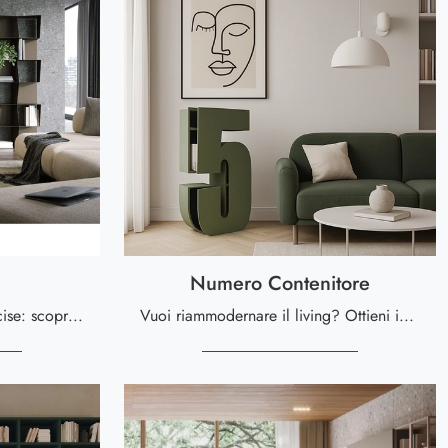
Numero Contenitore
Texture di pregio e forme decise: scopri la libreria Checker di Tonin Casa tra le più belle Librerie moderne componibili.
Vuoi riammodernare il living? Ottieni informazioni sulle librerie moderne divisorie e arreda i tuoi spazi con il modello Numero Contenitore.