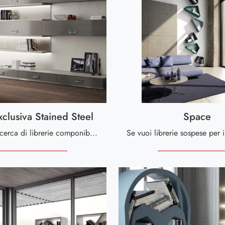
xclusiva Stained Steel
Space
Se sei alla ricerca di librerie componibili per il soggiorno, clicca e scopri le nostre soluzioni moderne: il modello Living Exclusiva Stained Steel ...