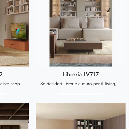
2
Libreria LV717
Materiali di pregio e linee decise: scopri la libreria Libreria LV722 di Giessegi tra le più esclusive Librerie moderne a muro.
Se desideri librerie a muro per il living, clicca e scopri le nostre soluzioni moderne: il modello Libreria LV717 Giessegi ti attende!