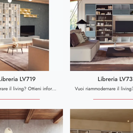
Libreria LV719
Libreria LV73
Vuoi ristrutturare il living? Ottieni informazioni sulle librerie moderne a muro e arreda i tuoi spazi con il modello Libreria LV719.