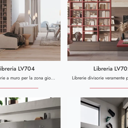
ibreria LV704
Libreria LV7
Se vuoi librerie a muro per la zona giorno, clicca e scopri le nostre soluzioni moderne: il modello Libreria LV704 Giessegi ti attende!