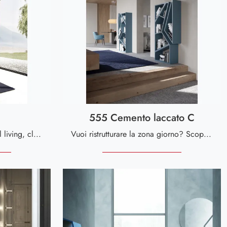
555 Cemento laccato C
Se vuoi librerie sospese per il living, clicca e scopri le nostre soluzioni design: il modello Space Voltan ti attende!
Vuoi ristrutturare la zona giorno? Scopri di più sulle librerie design a muro e arreda i tuoi spazi con il modello 555 Cemento laccato C.