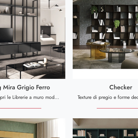
g Mira Grigio Ferro
Checker
Clicca e scopri le Librerie a muro moderne! Il modello Living Mira Grigio Ferro Scavolini saprà completare un living pratico e operativo.