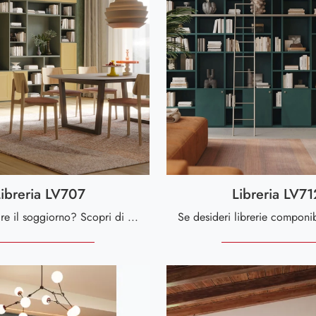
Libreria LV707
Libreria LV71
Vuoi rinnovare il soggiorno? Scopri di più sulle librerie moderne a muro e arreda i tuoi spazi con il modello Libreria LV707.