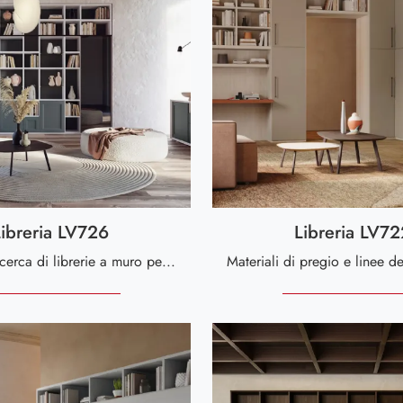
Libreria LV726
Libreria LV72
Se sei alla ricerca di librerie a muro per il soggiorno, clicca e scopri le nostre soluzioni moderne: il modello Libreria LV726 Giessegi ti attende!