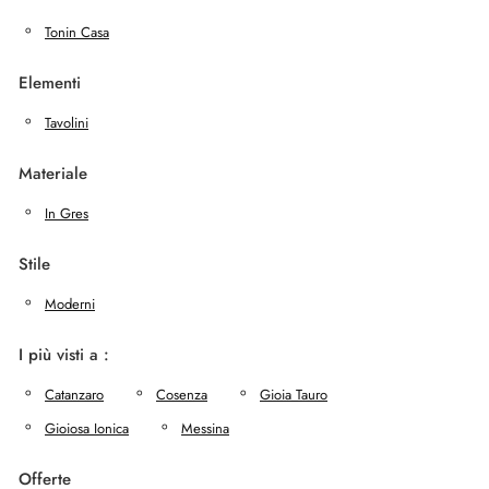
Tonin Casa
Elementi
Tavolini
Materiale
In Gres
Stile
Moderni
I più visti a :
Catanzaro
Cosenza
Gioia Tauro
Gioiosa Ionica
Messina
Offerte