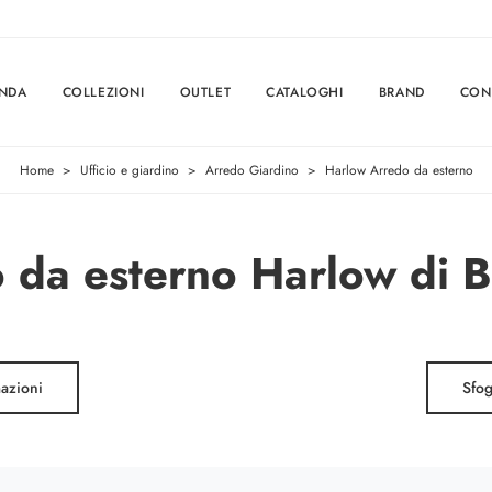
ENDA
COLLEZIONI
OUTLET
CATALOGHI
BRAND
CON
Home
>
Ufficio e giardino
>
Arredo Giardino
>
Harlow Arredo da esterno
 da esterno Harlow di B
mazioni
Sfog