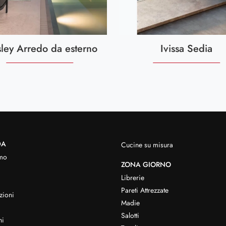
sley Arredo da esterno
Ivissa Sedia
DA
Cucine su misura
mo
ZONA GIORNO
Librerie
Pareti Attrezzate
zioni
Madie
Salotti
hi