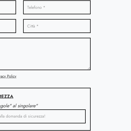
vacy Policy
REZZA
agole" al singolare"