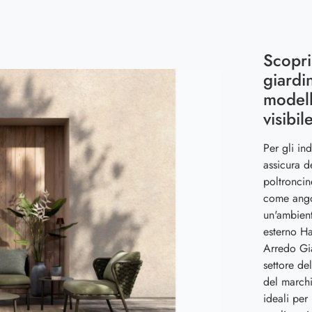
Scopri
giardin
modell
visibil
Per gli in
assicura d
poltroncin
come angol
un'ambient
esterno Ha
Arredo Gia
settore de
del marchi
ideali per