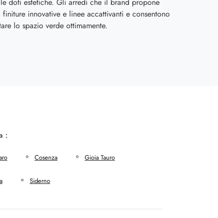
 le doti estetiche. Gli arredi che il brand propone
finiture innovative e linee accattivanti e consentono
are lo spazio verde ottimamente.
a :
aro
Cosenza
Gioia Tauro
a
Siderno