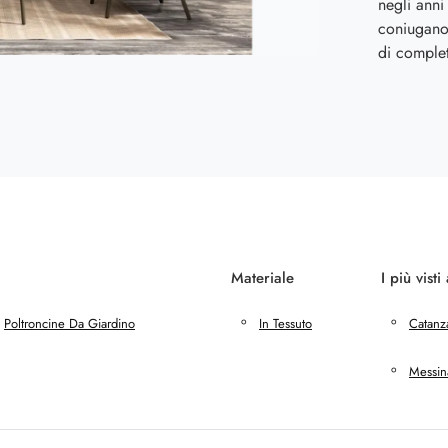
negli anni
coniugano 
di complet
Materiale
I più visti 
Poltroncine Da Giardino
In Tessuto
Catanz
Messin