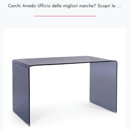
Cerchi Arredo Ufficio delle migliori marche? Scopri le diverse proposte di scrivanie direzionali in vetro, come il modello Iride Ambra di Bizzotto.