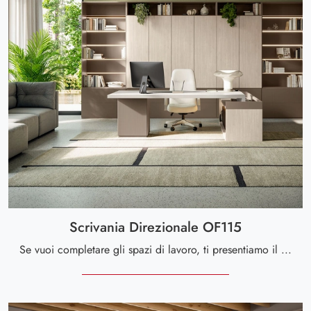
Scrivania Direzionale OF115
Se vuoi completare gli spazi di lavoro, ti presentiamo il modello Scrivania Direzionale OF115 di Giessegi tra diverse proposte di librerie per ...