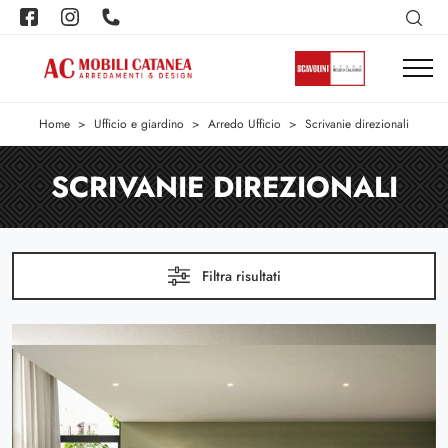
Home
>
Ufficio e giardino
>
Arredo Ufficio
>
Scrivanie direzionali
SCRIVANIE DIREZIONALI
Filtra risultati