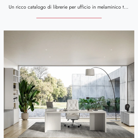
Un ricco catalogo di librerie per ufficio in melaminico ti aspetta! Il modello Scrivania Direzionale OF111 di Giessegi ti aspetta!