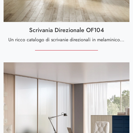
Scrivania Direzionale OF104
Un ricco catalogo di scrivanie direzionali in melaminico ti attende! Il modello Scrivania Direzionale OF104 di Giessegi ti attende!