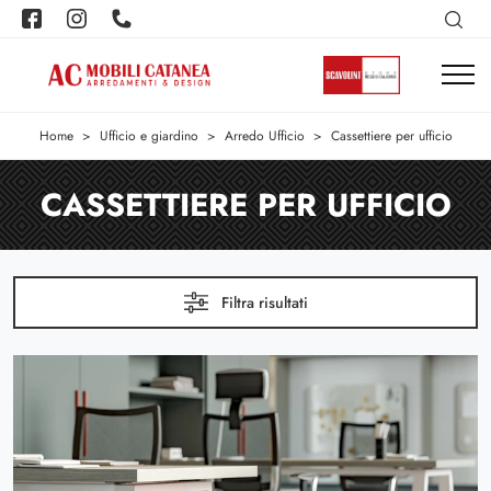
Home
>
Ufficio e giardino
>
Arredo Ufficio
>
Cassettiere per ufficio
CASSETTIERE PER UFFICIO
Filtra risultati