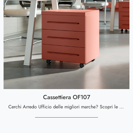
Cassettiera OF107
Cerchi Arredo Ufficio delle migliori marche? Scopri le diverse proposte di cassettiere per ufficio in laccato, come il modello Cassettiera OF107 di ...