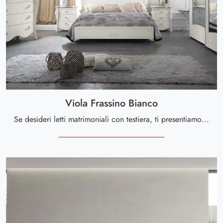
Viola Frassino Bianco
Se desideri letti matrimoniali con testiera, ti presentiamo il modello Viola Frassino Bianco in melaminico per arricchire la zona notte.