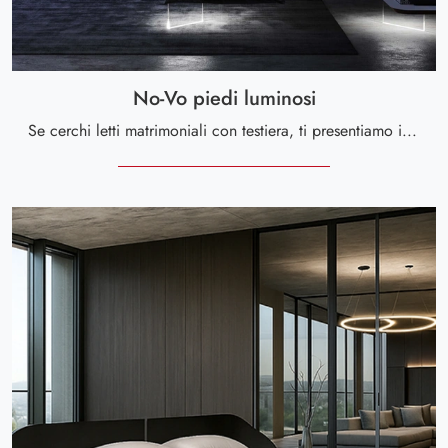
No-Vo piedi luminosi
Se cerchi letti matrimoniali con testiera, ti presentiamo il modello No-Vo piedi luminosi in laccato opaco per valorizzare la zona notte.