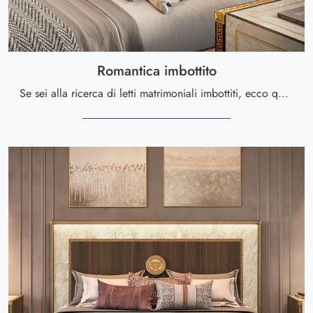
Romantica imbottito
Se sei alla ricerca di letti matrimoniali imbottiti, ecco qui il modello Romantica imbottito in tessuto per arricchire la zona notte.