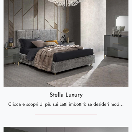
Stella Luxury
Clicca e scopri di più sui Letti imbottiti: se desideri modelli matrimoniali design, il modello Stella Luxury Mobil Piu fa al caso tuo.