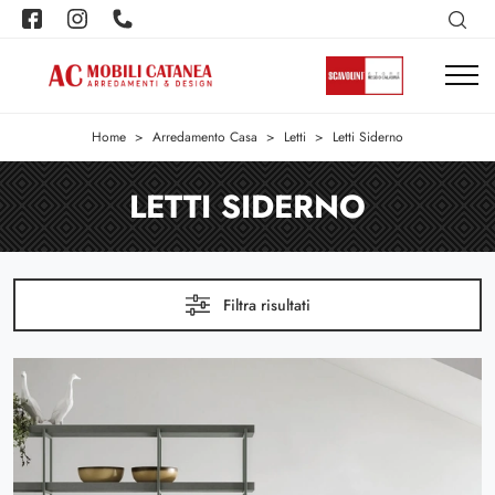
Home
>
Arredamento Casa
>
Letti
>
Letti Siderno
LETTI SIDERNO
Filtra risultati