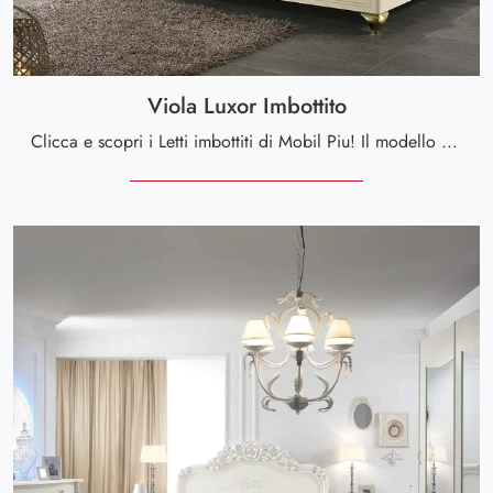
Viola Luxor Imbottito
Clicca e scopri i Letti imbottiti di Mobil Piu! Il modello Viola Luxor Imbottito in ecopelle ti aspetta nelle versioni matrimoniali.