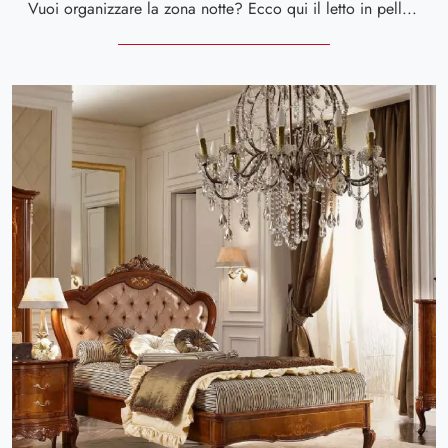
Vuoi organizzare la zona notte? Ecco qui il letto in pelle Luigi XVI 10 di Valderamobili per spazi classici.