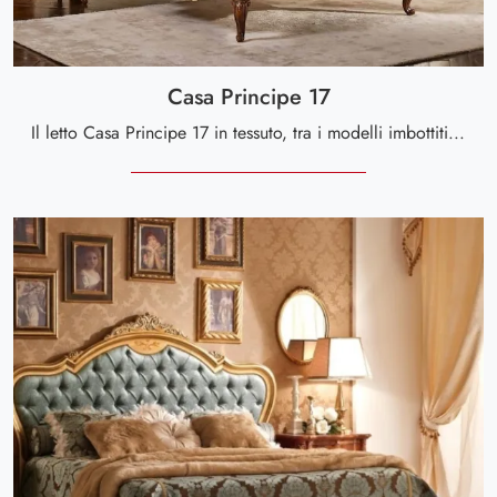
Casa Principe 17
Il letto Casa Principe 17 in tessuto, tra i modelli imbottiti matrimoniali classici di Valderamobili, è ideale per garantirti il riposo migliore.