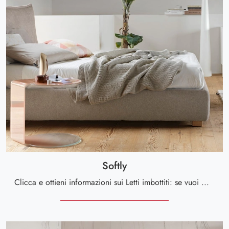
Softly
Clicca e ottieni informazioni sui Letti imbottiti: se vuoi modelli matrimoniali design, il modello Softly Calligaris fa al caso tuo.