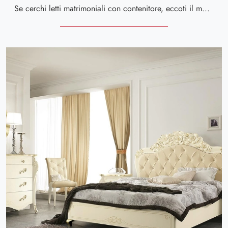
Se cerchi letti matrimoniali con contenitore, eccoti il modello Stella Imbottito in tessuto per impreziosire la camera da letto.