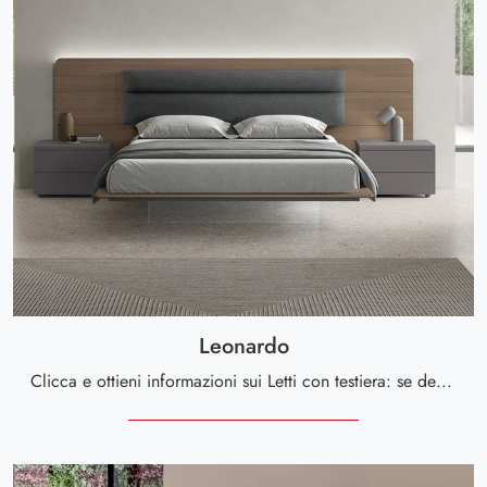
Leonardo
Clicca e ottieni informazioni sui Letti con testiera: se desideri modelli matrimoniali design, il modello Leonardo Tomasella fa per te.