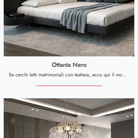
Ottanta Nero
Se cerchi letti matrimoniali con testiera, ecco qui il modello Ottanta Nero in laccato opaco per impreziosire la zona notte.