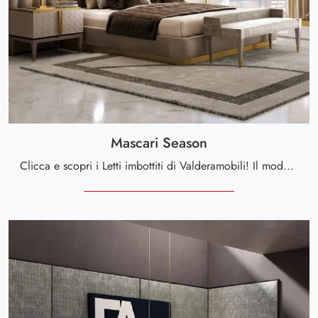
Mascari Season
Clicca e scopri i Letti imbottiti di Valderamobili! Il modello Mascari Season in pelle ti sta aspettando nelle versioni matrimoniali.