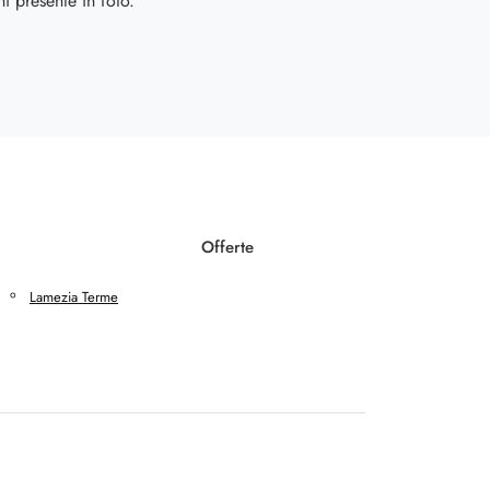
ni presente in foto.
Offerte
Lamezia Terme