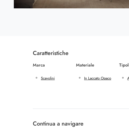
Caratteristiche
Marca
Materiale
Tipo
Scavolini
In Laccato Opaco
Continua a navigare