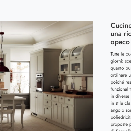
Cucine
una ri
opaco 
Tutte le c
giorni: sce
quanto pul
ordinare u
poiché re
funzionali
in diverse
in stile cl
angolo so
poliedrici
proposte p