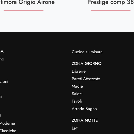
ltimora Grigio Airone
Prestige comp 38
DA
Cucine su misura
mo
ZONA GIORNO
Librerie
Pareti Attrezzate
zioni
Madie
Salotti
hi
Tavoli
Arredo Bagno
E
ZONA NOTTE
 Moderne
Letti
Classiche