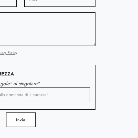
vacy Policy
REZZA
agole" al singolare"
Invia