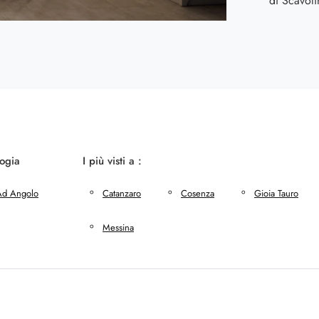
di Scavoli
logia
I più visti a :
Ad Angolo
Catanzaro
Cosenza
Gioia Tauro
Messina