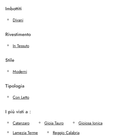
Imbottiti
Divani
Rivestimento
In Tessuto
Stile
Moderni
Tipologia
Con Letto
I più visti a :
Catanzaro
Gioia Tauro
Gioiosa Ionica
Lamezia Terme
Reggio Calabria