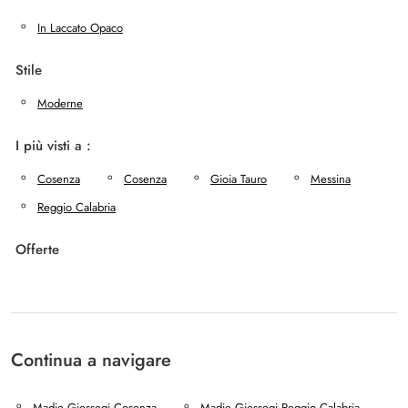
In Laccato Opaco
Stile
Moderne
I più visti a :
Cosenza
Cosenza
Gioia Tauro
Messina
Reggio Calabria
Offerte
Continua a navigare
Madie Giessegi Cosenza
Madie Giessegi Reggio Calabria