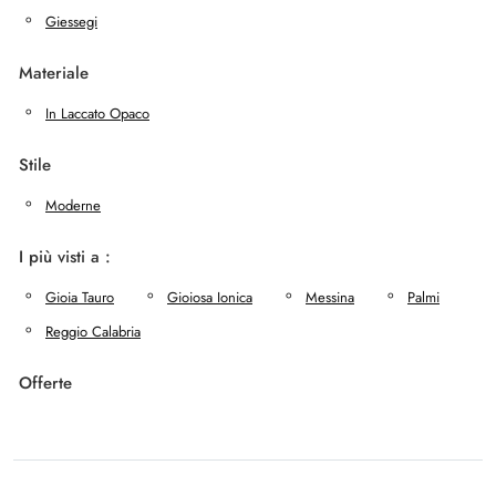
Giessegi
Materiale
In Laccato Opaco
Stile
Moderne
I più visti a :
Gioia Tauro
Gioiosa Ionica
Messina
Palmi
Reggio Calabria
Offerte