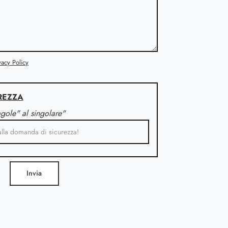
vacy Policy
REZZA
agole" al singolare"
Invia