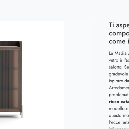
Ti asp
compos
come i
La Madia A
vetro è l'
salotto. S
gradevole e
ispirare d
Arredament
problemati
ricco cat
modello mo
questo mo
l'eccellen