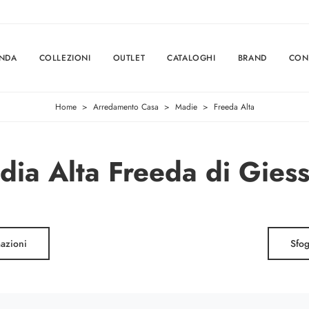
ENDA
COLLEZIONI
OUTLET
CATALOGHI
BRAND
CON
Home
>
Arredamento Casa
>
Madie
>
Freeda Alta
ia Alta Freeda di Gies
mazioni
Sfog