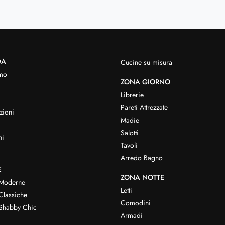
DA
Cucine su misura
mo
ZONA GIORNO
Librerie
Pareti Attrezzate
zioni
Madie
Salotti
hi
Tavoli
Arredo Bagno
E
ZONA NOTTE
 Moderne
Letti
Classiche
Comodini
Shabby Chic
Armadi