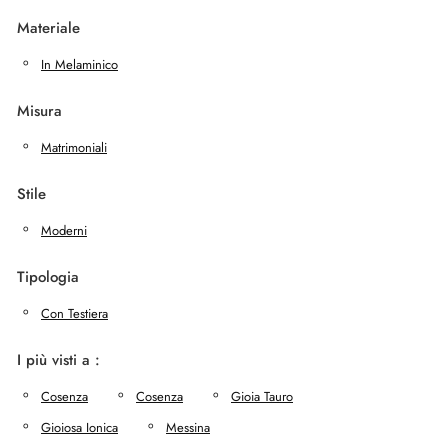
Materiale
In Melaminico
Misura
Matrimoniali
Stile
Moderni
Tipologia
Con Testiera
I più visti a :
Cosenza
Cosenza
Gioia Tauro
Gioiosa Ionica
Messina