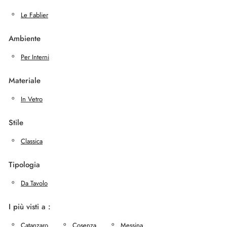
Le Fablier
Ambiente
Per Interni
Materiale
In Vetro
Stile
Classica
Tipologia
Da Tavolo
I più visti a :
Catanzaro
Cosenza
Messina