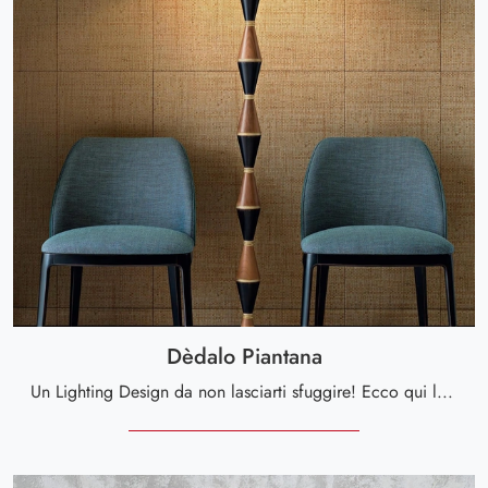
Dèdalo Piantana
Un Lighting Design da non lasciarti sfuggire! Ecco qui la lampada da terra Dèdalo Piantana di Silvano Grifoni.