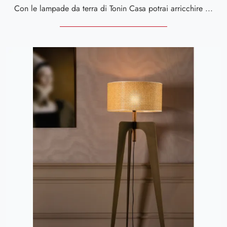
Con le lampade da terra di Tonin Casa potrai arricchire i tuoi interni: clicca e scopri l'Illuminazione moderna Odissea da terra!