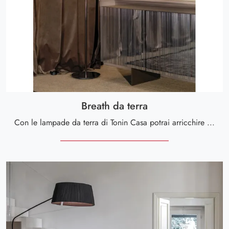
Breath da terra
Con le lampade da terra di Tonin Casa potrai arricchire i tuoi locali: clicca e scopri l'Illuminazione design Breath da terra!