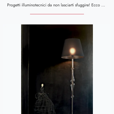
Progetti illuminotecnici da non lasciarti sfuggire! Ecco qui la lampada da terra moderna Glam da terra di Le Fablier.