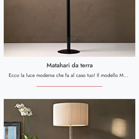
Matahari da terra
Ecco la luce moderna che fa al caso tuo! Il modello Matahari da terra è una tra le nostre lampade da terra di Le Fablier.