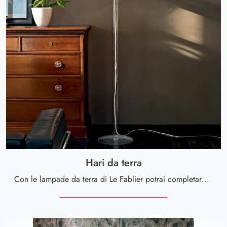
Hari da terra
Con le lampade da terra di Le Fablier potrai completare i tuoi interni: clicca e scopri l'Illuminazione moderna Hari da terra!