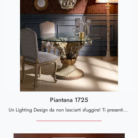
Piantana 1725
Un Lighting Design da non lasciarti sfuggire! Ti presentiamo la lampada da terra classica Piantana 1725 di Silvano Grifoni.