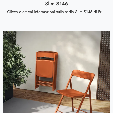
Slim S146
Clicca e ottieni informazioni sulla sedia Slim S146 di Friulsedie in plastica: le più belle Sedie pieghevoli moderne ti aspettano.