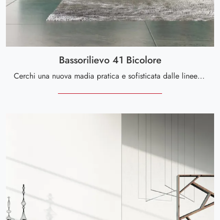
Bassorilievo 41 Bicolore
Cerchi una nuova madia pratica e sofisticata dalle linee moderne? Ti presentiamo il modello Bassorilievo 41 Bicolore di Voltan, realizzato in ...