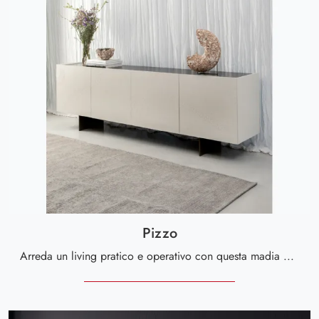
Pizzo
Arreda un living pratico e operativo con questa madia Pizzo di Tonin Casa: scopri le più originali Madie in materico.