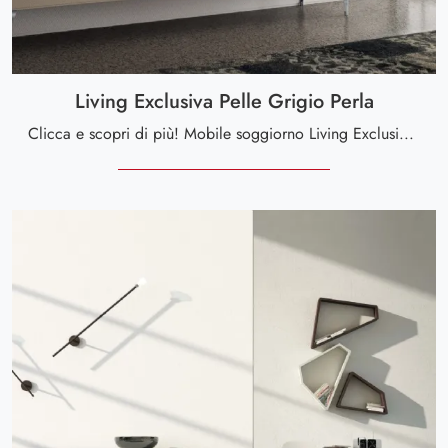
Living Exclusiva Pelle Grigio Perla
Clicca e scopri di più! Mobile soggiorno Living Exclusiva Pelle Grigio Perla di Scavolini in materico: ti attende per valorizzare le tue stanze ...