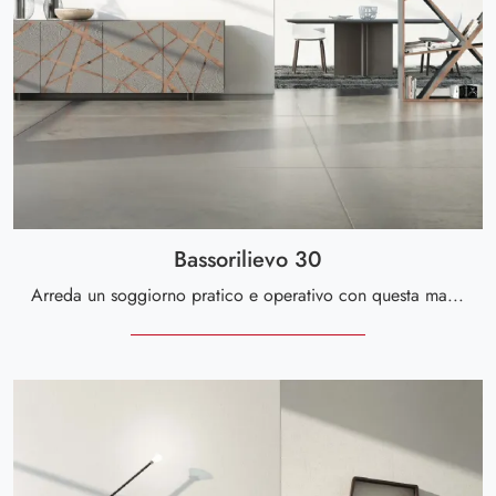
Bassorilievo 30
Arreda un soggiorno pratico e operativo con questa madia Bassorilievo 30 di Voltan: scopri le più belle Madie in materico.