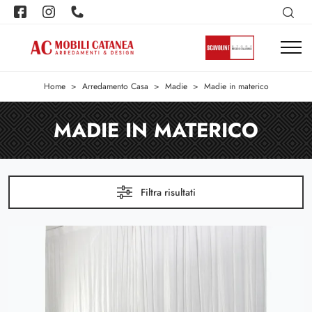
Home
>
Arredamento Casa
>
Madie
>
Madie in materico
MADIE IN MATERICO
Filtra risultati