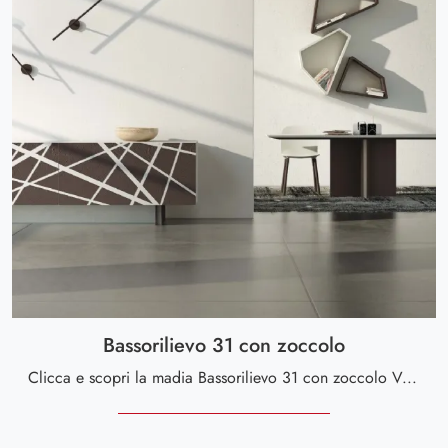
Bassorilievo 31 con zoccolo
Clicca e scopri la madia Bassorilievo 31 con zoccolo Voltan: se sei alla ricerca di mobili in materico per stanze moderne, questa è la scelta ideale ...