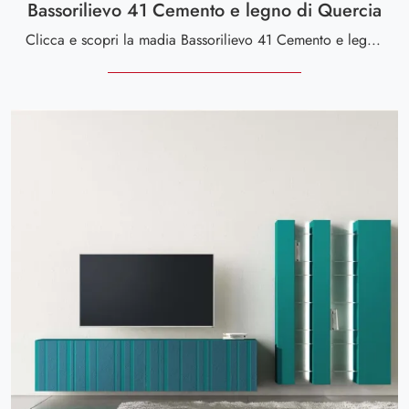
Bassorilievo 41 Cemento e legno di Quercia
Clicca e scopri la madia Bassorilievo 41 Cemento e legno di Quercia Voltan: se desideri mobili in materico per stanze moderne, questa è la scelta ...