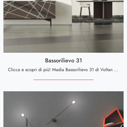
Bassorilievo 31
Clicca e scopri di più! Madia Bassorilievo 31 di Voltan in materico: ti attende per impreziosire le tue stanze moderne.