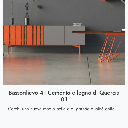
Bassorilievo 41 Cemento e legno di Quercia
01
Cerchi una nuova madia bella e di grande qualità dalle linee moderne? Ecco a te il modello Bassorilievo 41 Cemento e legno di Quercia 01 di Voltan, ...