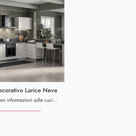
ecorativo Larice Neve
Clicca e ottieni informazioni sulle cucine realizzabili su misura per te ad angolo: ecco il modello Family decorativo Larice Neve Scavolini!