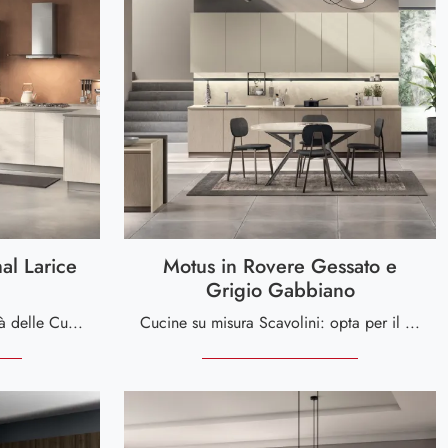
al Larice
Motus in Rovere Gessato e
Grigio Gabbiano
Scopri massima componibilità delle Cucine ad angolo Scavolini: la cucina Urban & Urban Minimal Larice Pasha in melaminico ti sta aspettando!
Cucine su misura Scavolini: opta per il modello Motus in Rovere Gessato e Grigio Gabbiano in melaminico tra le nostre soluzioni ad angolo!