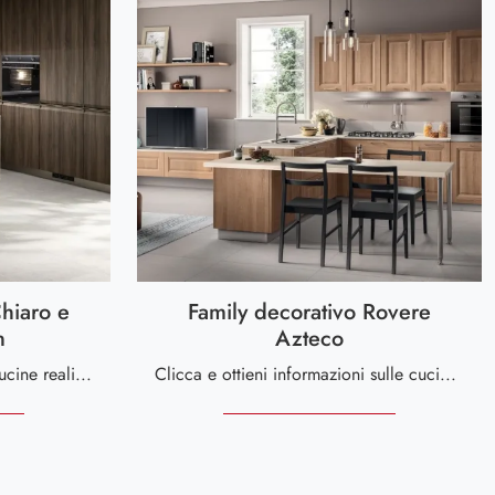
Chiaro e
Family decorativo Rovere
n
Azteco
Clicca e scopri di più sulle cucine realizzabili su misura per te con isola: ecco il modello Formalia in Grigio Chiaro e Noce Garden Scavolini!
Clicca e ottieni informazioni sulle cucine realizzabili su misura per te con penisola: ecco il modello Family decorativo Rovere Azteco Scavolini!