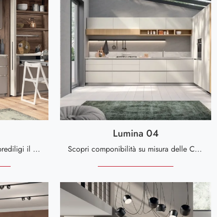
Lumina 04
Cucine su misura Scavolini: prediligi il modello Boxi 06 in melaminico tra le nostre soluzioni monoblocco salvaspazio!
Scopri componibilità su misura delle Cucine ad angolo Scavolini: la cucina Lumina 04 in melaminico ti attende!