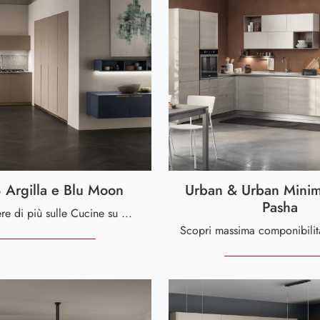
 Argilla e Blu Moon
Urban & Urban Minim
Pasha
Se vuoi sapere di più sulle Cucine su misura ad angolo Scavolini, clicca e scopri il modello Mia 08 Argilla e Blu Moon in melaminico!