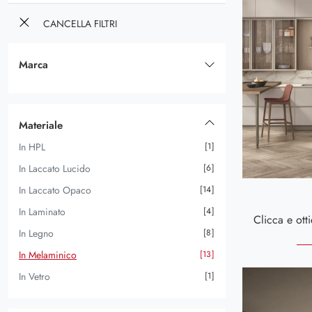
CANCELLA FILTRI
Marca
Scavolini
47
Materiale
In HPL
1
In Laccato Lucido
6
In Laccato Opaco
14
In Laminato
4
In Legno
8
In Melaminico
13
In Vetro
1