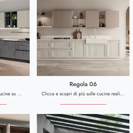
Regola 06
Se vuoi sapere di più sulle Cucine su misura ad angolo Scavolini, clicca e scopri il modello Regola 07 in melaminico!
Clicca e scopri di più sulle cucine realizzabili su misura ad angolo: ecco il modello Regola 06 Scavolini!