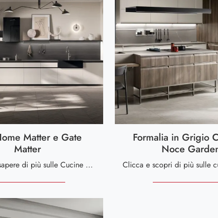
Home Matter e Gate
Formalia in Grigio 
Matter
Noce Garde
Se desideri sapere di più sulle Cucine su misura ad angolo Scavolini, clicca e scopri il modello Mira Home Matter e Gate Matter in melaminico!