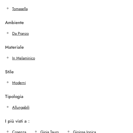
Tomasella
Ambiente
Da Pranzo
Materiale
In Melaminico
Stile
Moderni
Tipologia
Allungabili
I più visti a :
Cosenza
Gioia Tauro
Gioiosa Ionica