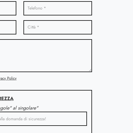
vacy Policy
REZZA
agole" al singolare"