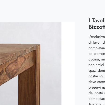
I Tavol
Bizzot
L'esclusiv
di Tavoli 
completare
ed element
cucina, am
con amici 
spazi dome
nostre sol
deve esser
preservi n
dei nostri
completare
Tavolo all