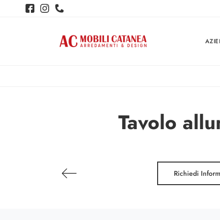
AZI
Tavolo allu
Richiedi Infor