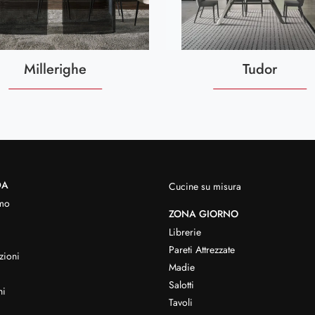
Millerighe
Tudor
DA
Cucine su misura
mo
ZONA GIORNO
Librerie
Pareti Attrezzate
zioni
Madie
Salotti
hi
Tavoli