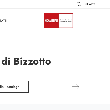
SEARCH
TATTI
 di Bizzotto
lia i cataloghi