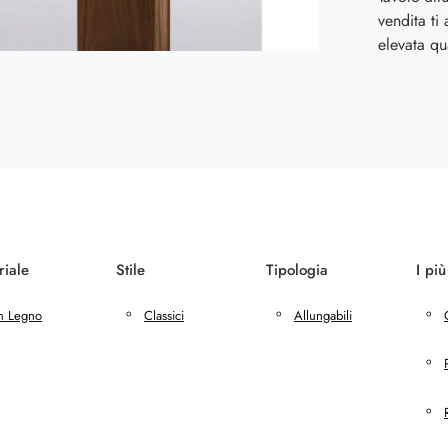
vendita ti
elevata qu
riale
Stile
Tipologia
I più
n Legno
Classici
Allungabili