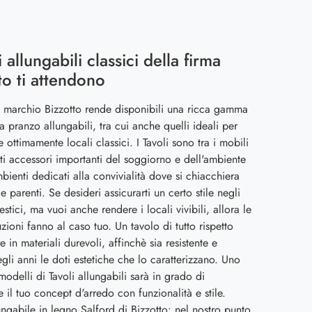
i allungabili classici della firma
to ti attendono
o marchio Bizzotto rende disponibili una ricca gamma
da pranzo allungabili, tra cui anche quelli ideali per
 ottimamente locali classici. I Tavoli sono tra i mobili
i accessori importanti del soggiorno e dell'ambiente
bienti dedicati alla convivialità dove si chiacchiera
e parenti. Se desideri assicurarti un certo stile negli
stici, ma vuoi anche rendere i locali vivibili, allora le
uzioni fanno al caso tuo. Un tavolo di tutto rispetto
e in materiali durevoli, affinchè sia resistente e
egli anni le doti estetiche che lo caratterizzano. Uno
 modelli di Tavoli allungabili sarà in grado di
 il tuo concept d'arredo con funzionalità e stile.
ungabile in legno Salford di Bizzotto: nel nostro punto