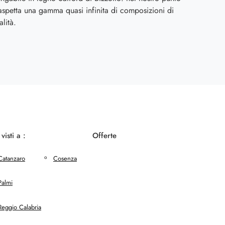
 aspetta una gamma quasi infinita di composizioni di
alità.
 visti a :
Offerte
Catanzaro
Cosenza
Palmi
Reggio Calabria