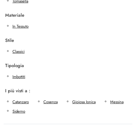
Tomasella
Materiale
In Tessuto
Stile
Classici
Tipologia
Imbottiti
I più visti a :
Catanzaro
Cosenza
Gioiosa Ionica
Messina
Siderno