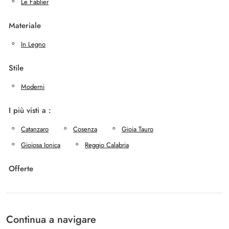
Le Fablier
Materiale
In Legno
Stile
Moderni
I più visti a :
Catanzaro
Cosenza
Gioia Tauro
Gioiosa Ionica
Reggio Calabria
Offerte
Continua a navigare