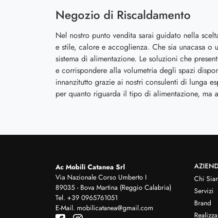
Negozio di Riscaldamento
Nel nostro punto vendita sarai guidato nella scelt
e stile, calore e accoglienza. Che sia unacasa o u
sistema di alimentazione. Le soluzioni che presen
e corrispondere alla volumetria degli spazi dispon
innanzitutto grazie ai nostri consulenti di lunga e
per quanto riguarda il tipo di alimentazione, ma 
AZIEN
Ac Mobili Catanea Srl
Via Nazionale Corso Umberto I
Chi Sia
89035 - Bova Martina (Reggio Calabria)
Servizi
Tel.
+39 0965761051
Brand
E-Mail.
mobilicatanea@gmail.com
Realizza