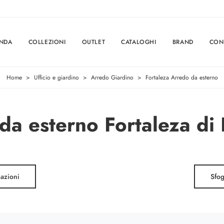
ENDA
COLLEZIONI
OUTLET
CATALOGHI
BRAND
CON
Home
>
Ufficio e giardino
>
Arredo Giardino
>
Fortaleza Arredo da esterno
da esterno Fortaleza di 
mazioni
Sfog