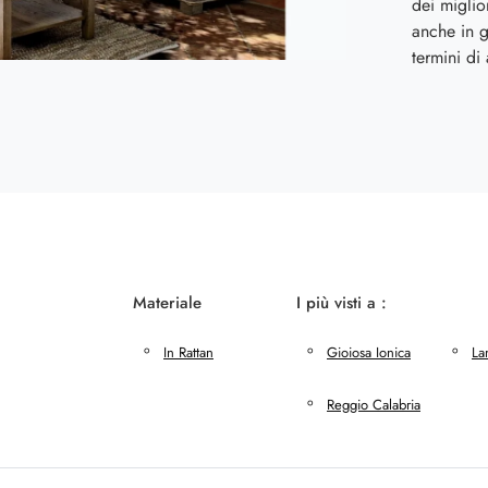
dei miglio
anche in g
termini di
Materiale
I più visti a :
In Rattan
Gioiosa Ionica
La
Reggio Calabria