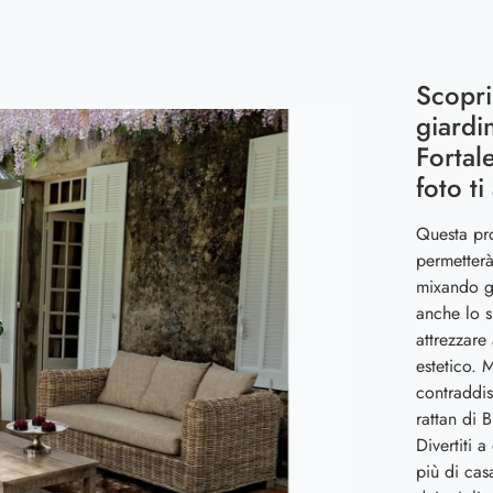
Scopri
giardi
Fortal
foto ti
Questa pro
permetterà
mixando gr
anche lo s
attrezzare
estetico. 
contraddis
rattan di 
Divertiti 
più di cas