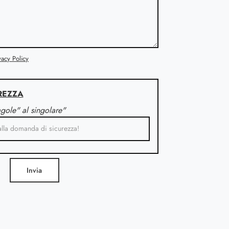
vacy Policy
REZZA
agole" al singolare"
Invia