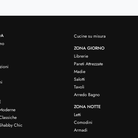
DA
Cucine su misura
mo
ZONA GIORNO
Librerie
Pareti Attrezzate
zioni
Madie
Salotti
hi
Tavoli
Arredo Bagno
E
ZONA NOTTE
 Moderne
Letti
Classiche
Comodini
Shabby Chic
Armadi